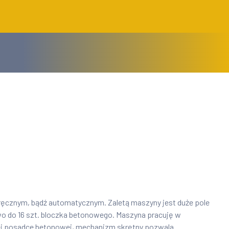
ręcznym, bądź automatycznym. Zaletą maszyny jest duże pole
o do 16 szt. bloczka betonowego. Maszyna pracuję w
kiej posadce betonowej, mechanizm skrętny pozwala