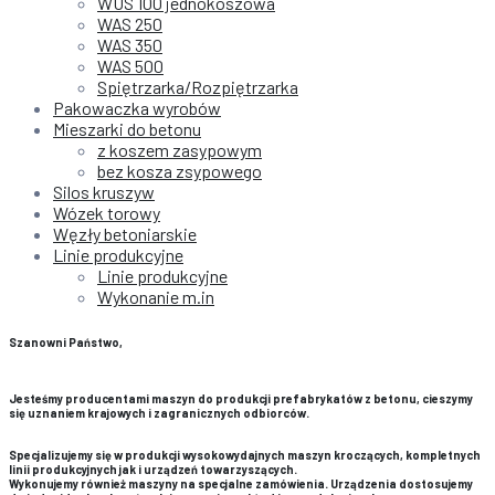
WUS 100 jednokoszowa
WAS 250
WAS 350
WAS 500
Spiętrzarka/Rozpiętrzarka
Pakowaczka wyrobów
Mieszarki do betonu
z koszem zasypowym
bez kosza zsypowego
Silos kruszyw
Wózek torowy
Węzły betoniarskie
Linie produkcyjne
Linie produkcyjne
Wykonanie m.in
Szanowni Państwo,
Jesteśmy producentami maszyn do produkcji prefabrykatów z betonu, cieszymy
się uznaniem krajowych i zagranicznych odbiorców.
Specjalizujemy się w produkcji wysokowydajnych maszyn kroczących, kompletnych
linii produkcyjnych jak i urządzeń towarzyszących.
Wykonujemy również maszyny na specjalne zamówienia. Urządzenia dostosujemy